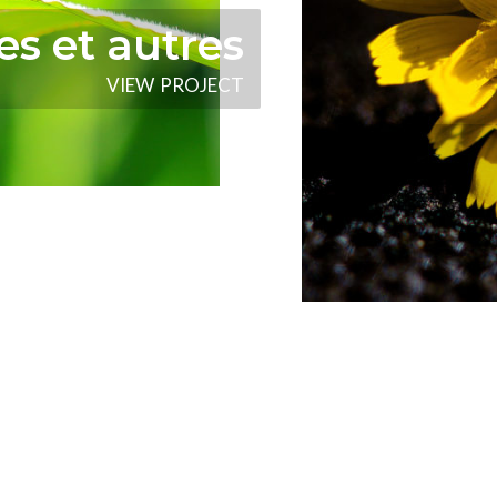
es et autres
V
I
E
W
P
R
O
J
E
C
T