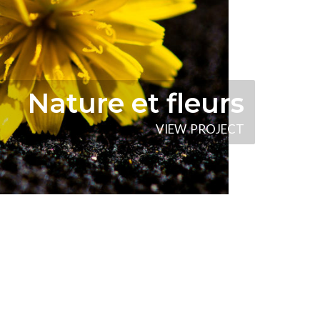
Nature et fleurs
V
I
E
W
P
R
O
J
E
C
T