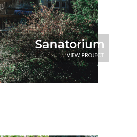
Sanatorium
V
I
E
W
P
R
O
J
E
C
T