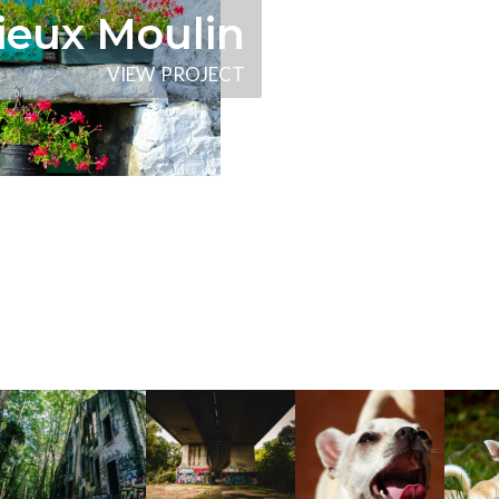
ieux Moulin
V
I
E
W
P
R
O
J
E
C
T