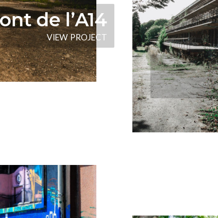
ont de l’A14
V
I
E
W
P
R
O
J
E
C
T