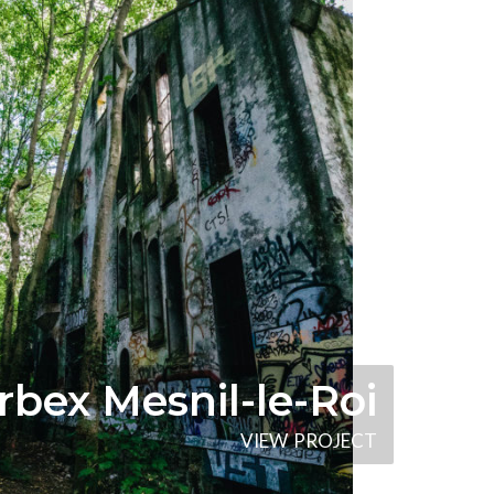
rbex Mesnil-le-Roi
V
I
E
W
P
R
O
J
E
C
T