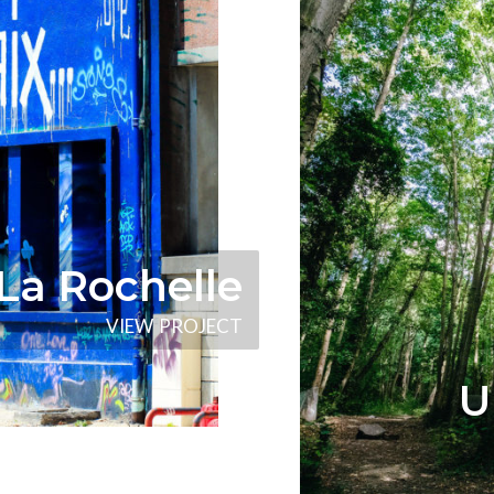
La Rochelle
V
I
E
W
P
R
O
J
E
C
T
U